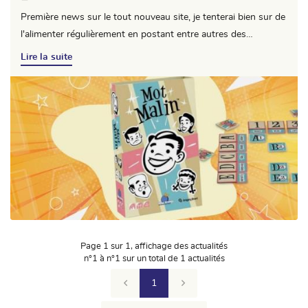
Première news sur le tout nouveau site, je tenterai bien sur de
l'alimenter régulièrement en postant entre autres des
informations et des compte rendus des différents moments
Lire la suite
ludiques à venir à la boutique.
UNE QUESTI
02 36 45 18 
Accueil
nts autour des jeux
Nos jeux
Page 1 sur 1,
affichage des actualités
n°1 à n°1 sur un total de 1
actualités
Avis
RESTEZ INFO
1
Actualités