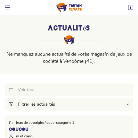


20 Place St Martin
41100 Vendôme
02 36 45 18 69
Actualités
VOUS POUVEZ NOUS CONTACTER AUX NUMÉRO
SUIVANT :
Ne manquez aucune actualité de votèe magasin de jeux de
02 36 45 18 69
société à Vendôme (41).
Voir tout


Adresse email de réception
Filtrer les actualités

En cochant cette case, vous consentez à recevoir nos propositions commerciales à
l'adresse email indiqué ci-dessus. Vous pouvez vous désinscrire à tout moment en
utilisant
le formulaire de désinscription
.
jeux de stratégies
/ sous-categorie 1

INSCRIPTION
COUCOU
m ét condi
