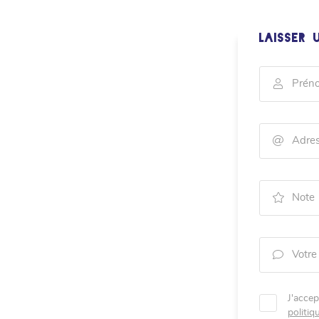
nt en
LAISSER 

Prén

Adres

Note

Votre
J'accep
politiq