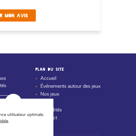
R MON AVIS
PLAN DU SITE
nos
Accueil
ités
Événements autour des jeux
Nos jeux
Avis
Actualités
nce utilisateur optimale.
Contact
édiée
.