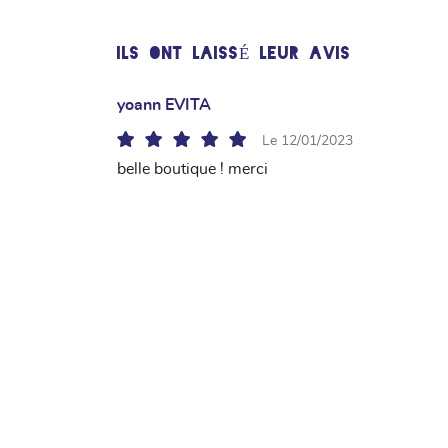
l'adresse email indiqué ci-dessus. Vous pouvez vous désinscrire à tout mome
utilisant
le formulaire de désinscription
.
ILS ONT LAISSÉ LEUR AVIS
INSCRIPTION
yoann EVITA
Le 12/01/2023
belle boutique ! merci