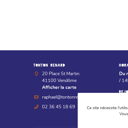
TONTON RENARD
HOR
20 Place St Martin
Du 
41100 Vendôme
/ 1
Afficher la carte
REJ
02 36 45 18 69
Ce site nécessite l'util
Vous