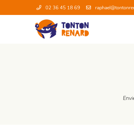
02 36 45 18 69
20 Place St Martin
41100 Vendôme
02 36 45 18 69
VOUS POUVEZ NOUS CONTACTER AU
02 36 45 18 69
Envi

Adresse email de réception
En cochant cette case, vous consentez à recevoir nos propositions commercia